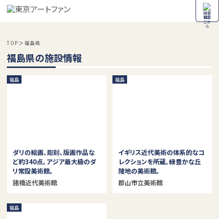
検索
TOP
福島県
福島県の施設情報
福島
福島
ダリの絵画、彫刻、版画作品な
イギリス近代美術の体系的なコ
ど約340点。アジア最大級のダ
レクションを所蔵。緑豊かな丘
リ常設美術館。
陵地の美術館。
諸橋近代美術館
郡山市立美術館
福島