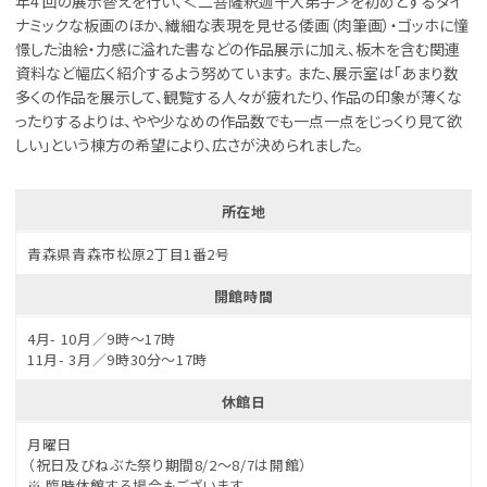
年4 回の展示替えを行い、＜二菩薩釈迦十大弟子＞を初めとするダイ
ナミックな板画のほか、繊細な表現を見せる倭画（肉筆画）・ゴッホに憧
憬した油絵・力感に溢れた書などの作品展示に加え、板木を含む関連
資料など幅広く紹介するよう努めています。 また、展示室は「あまり数
多くの作品を展示して、観覧する人々が疲れたり、作品の印象が薄くな
ったりするよりは、やや少なめの作品数でも一点一点をじっくり見て欲
しい」という棟方の希望により、広さが決められました。
所在地
青森県青森市松原2丁目1番2号
開館時間
4月- 10月／9時～17時
11月- 3月／9時30分～17時
休館日
月曜日
（祝日及びねぶた祭り期間8/2～8/7は開館）
※ 臨時休館する場合もございます。