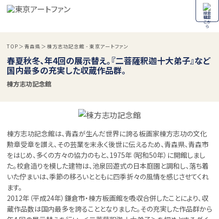
検索
TOP
青森県
棟方志功記念館 - 東京アートファン
春夏秋冬、年4回の展示替え。『二菩薩釈迦十大弟子』など
国内最多の充実した収蔵作品群。
棟方志功記念館
棟方志功記念館は、青森が生んだ世界に誇る板画家棟方志功の文化
勲章受章を讃え、その芸業を末永く後世に伝えるため、青森県、青森市
をはじめ、多くの方々の協力のもと、1975年（昭和50年）に開館しまし
た。校倉造りを模した建物は、池泉回遊式の日本庭園と調和し、落ち着
いた佇まいは、季節の移ろいとともに四季折々の風情を感じさせてくれ
ます。
2012年（平成24年）鎌倉市・棟方板画館を吸収合併したことにより、収
蔵作品数は国内最多を誇ることとなりました。その充実した作品群から