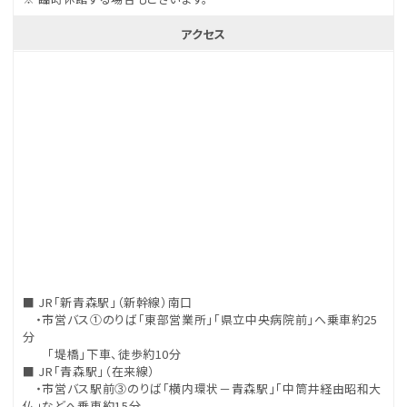
アクセス
■ JR「新青森駅」（新幹線）南口
・市営バス①のりば「東部営業所」「県立中央病院前」へ乗車約25
分
「堤橋」下車、徒歩約10分
■ JR「青森駅」（在来線）
・市営バス駅前③のりば「横内環状－青森駅」「中筒井経由昭和大
仏」などへ乗車約15分