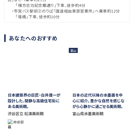
「棟方志功記念館通り」下車、徒歩約4分
・市営バス駅前②のりば「国道経由東部営業所」へ乗車約12分
「堤橋」下車、徒歩約10分
あなたへのおすすめ
富山
日本建築界の巨匠・白井晟一が
日本の近代以降の水墨画を中
設計した、閑静な高級住宅街に
心に紹介。豊かな自然を感じな
ある美術館。
がら心静かに過ごせる美術館。
渋谷区立 松濤美術館
富山県水墨美術館
神泉駅