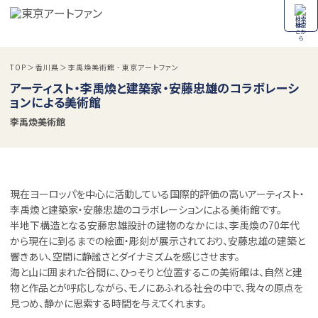
検索
TOP
香川県
李禹煥美術館 - 東京アートファン
アーティスト・李禹煥と建築家・安藤忠雄のコラボレーシ
ョンによる美術館
李禹煥美術館
現在ヨーロッパを中心に活動している国際的評価の高いアーティスト・
李禹煥と建築家・安藤忠雄のコラボレーションによる美術館です。
半地下構造となる安藤忠雄設計の建物のなかには、李禹煥の70年代
から現在に到るまでの絵画・彫刻が展示されており、安藤忠雄の建築と
響きあい、空間に静謐さとダイナミズムを感じさせます。
海と山に囲まれた谷間に、ひっそりと位置するこの美術館は、自然と建
物と作品とが呼応しながら、モノにあふれる社会の中で、我々の原点を
見つめ、静かに思索する時間を与えてくれます。