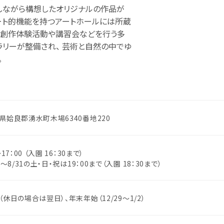
しながら構想したオリジナルの作品が
ート的機能を持つアートホールには所蔵
、創作体験活動や講習会などを行う多
ラリーが整備され、 芸術と自然の中でゆ
。
県姶良郡湧水町木場6340番地220
～17：00 （入園 16：30まで）
0～8/31の土・日・祝は19：00まで（入園 18：30まで）
（休日の場合は翌日）、年末年始（12/29～1/2）