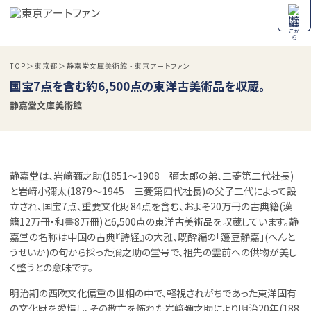
検索
TOP
東京都
静嘉堂文庫美術館 - 東京アートファン
国宝7点を含む約6,500点の東洋古美術品を収蔵。
静嘉堂文庫美術館
静嘉堂は、岩﨑彌之助(1851～1908 彌太郎の弟、三菱第二代社長)
と岩﨑小彌太(1879～1945 三菱第四代社長)の父子二代によって設
立され、国宝7点、重要文化財84点を含む、およそ20万冊の古典籍(漢
籍12万冊・和書8万冊)と6,500点の東洋古美術品を収蔵しています。静
嘉堂の名称は中国の古典『詩経』の大雅、既酔編の｢籩豆静嘉｣(へんと
うせいか)の句から採った彌之助の堂号で、祖先の霊前への供物が美し
く整うとの意味です。
明治期の西欧文化偏重の世相の中で、軽視されがちであった東洋固有
の文化財を愛惜し、その散亡を怖れた岩﨑彌之助により明治20年(188