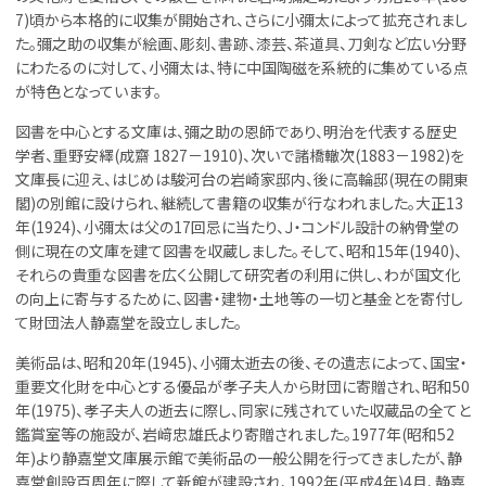
7)頃から本格的に収集が開始され、さらに小彌太によって拡充されまし
た。彌之助の収集が絵画、彫刻、書跡、漆芸、茶道具、刀剣など広い分野
にわたるのに対して、小彌太は、特に中国陶磁を系統的に集めている点
が特色となっています。
図書を中心とする文庫は、彌之助の恩師であり、明治を代表する歴史
学者、重野安繹(成齋 1827－1910)、次いで諸橋轍次(1883－1982)を
文庫長に迎え、はじめは駿河台の岩崎家邸内、後に高輪邸(現在の開東
閣)の別館に設けられ、継続して書籍の収集が行なわれました。大正13
年(1924)、小彌太は父の17回忌に当たり、Ｊ・コンドル設計の納骨堂の
側に現在の文庫を建て図書を収蔵しました。そして、昭和15年(1940)、
それらの貴重な図書を広く公開して研究者の利用に供し、わが国文化
の向上に寄与するために、図書・建物・土地等の一切と基金とを寄付し
て財団法人静嘉堂を設立しました。
美術品は、昭和20年(1945)、小彌太逝去の後、その遺志によって、国宝・
重要文化財を中心とする優品が孝子夫人から財団に寄贈され、昭和50
年(1975)、孝子夫人の逝去に際し、同家に残されていた収蔵品の全てと
鑑賞室等の施設が、岩﨑忠雄氏より寄贈されました。1977年(昭和52
年)より静嘉堂文庫展示館で美術品の一般公開を行ってきましたが、静
嘉堂創設百周年に際して新館が建設され、1992年(平成4年)4月、静嘉