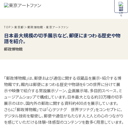
検索
TOP
東京都
郵政博物館 - 東京アートファン
日本最大規模の切手展示など、郵便にまつわる歴史や物
語を紹介。
郵政博物館
「郵政博物館」は、郵便および通信に関する収蔵品を展示・紹介する博
物館です。館内は郵便にまつわる歴史や物語を6つの世界に分けて展
示や映像で紹介する常設展示ゾーン、企画展示場、多目的スペース、ミ
ュージアムショップで構成しています。日本最大となる約33万種の切手
展示のほか、国内外の郵政に関する資料約400点を展示しています。
さらに「郵政博物館」では「心ヲツナグ 世界ヲツナグ」をコンセプトに、
デジタル技術を駆使し、郵便や通信がもたらす人と人との心のつながり
を感じていただける体験・体感型のコンテンツを数多く用意しています。