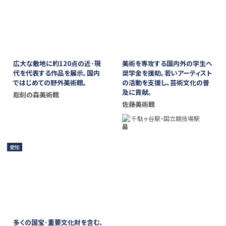
広大な敷地に約120点の近･現
美術を専攻する国内外の学生へ
代を代表する作品を展示。国内
奨学金を援助。若いアーティスト
ではじめての野外美術館。
の活動を支援し、芸術文化の普
及に貢献。
彫刻の森美術館
佐藤美術館
千駄ヶ谷駅・国立競技場駅
愛知
多くの国宝･重要文化財を含む、