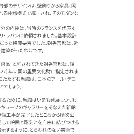
に内部のデザインは、壁飾りから家具、照
ばれる装飾様式で統一され、そのモダンな
部分の内装は、当時のフランスを代表す
リ・ラパンに依頼されました。基本設計
だった権藤要吉でした。朝香宮邸は、近
建築だったわけです。
の美術品”と称されてきた朝香宮邸は、後
成27）年に国の重要文化財に指定されま
にたたずむ当館は、日本のアール・デコ
とでしょう。
げるために、当館はいまも発展しつづけ
ワイトキューブのギャラリーをそなえた新館
は整備工事が完了したところから順次公
、そして絵画と彫刻とを自由に結びつける
暗示するように、とらわれのない美術で