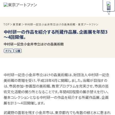
検索
TOP
東京都
中村研一記念小金井市立はけの森美術館 - 東京アートファン
中村研一の作品を紹介する所蔵作品展、企画展を年間3
～4回開催。
中村研一記念小金井市立はけの森美術館
カフェ
公園
中村研一記念小金井市立はけの森美術館は、財団法人中村研一記念
美術館の寄贈を受け、平成18年4月に開館しました。当館が目指すの
は、市民参加・参画型の美術館、教育プログラムを充実させ、市民の芸
術文化活動の拠り所となることです。年間4回程度の展示替えを行い、
基本コレクションとなる中村研一の作品を紹介する所蔵作品展、企画
展を計３～４回開催します。
武蔵野の面影を残す小金井市は、東京都内でも有数の緑と水に恵まれ