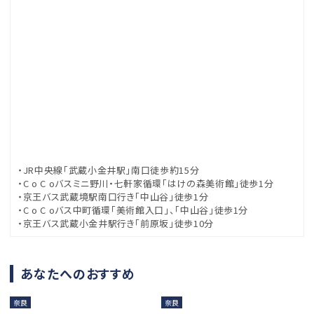
・JR中央線「武蔵小金井駅」南口徒歩約15分
・C o C oバスミニ野川・七軒家循環「はけの森美術館」徒歩1分
・京王バス武蔵境駅南口行き「中山谷」徒歩1分
・C o C oバス中町循環「美術館入口」、「中山谷」徒歩1分
・京王バス武蔵小金井駅行き「前原坂」徒歩10分
あなたへのおすすめ
奈良
奈良